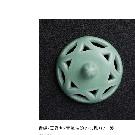
青磁/豆香炉/青海波透かし彫り/一波