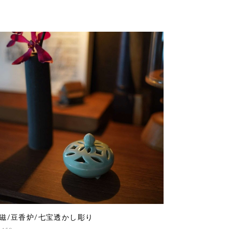
磁/豆香炉/七宝透かし彫り