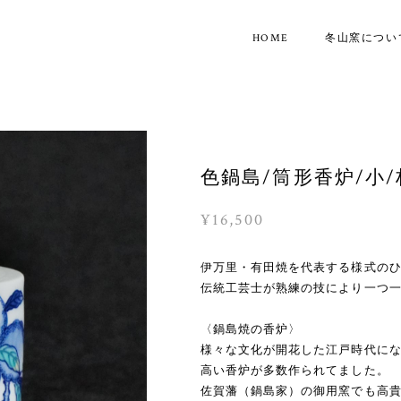
HOME
冬山窯につい
色鍋島/筒形香炉/小/
¥16,500
伊万里・有田焼を代表する様式の
伝統工芸士が熟練の技により一つ
〈鍋島焼の香炉〉
様々な文化が開花した江戸時代に
高い香炉が多数作られてました。
佐賀藩（鍋島家）の御用窯でも高