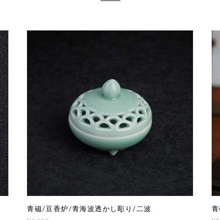
青磁/豆香炉/青海波透かし彫り/二波
青