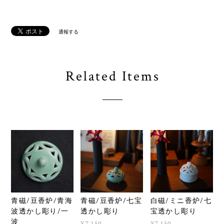
通報する
Related Items
青磁/豆香炉/青海
青磁/豆香炉/七宝
白磁/ミニ香炉/七
波透かし彫り/一
透かし彫り
宝透かし彫り
波
¥7,150
¥7,150