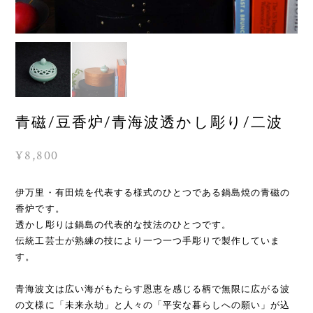
青磁/豆香炉/青海波透かし彫り/二波
¥8,800
伊万里・有田焼を代表する様式のひとつである鍋島焼の青磁の
香炉です。
透かし彫りは鍋島の代表的な技法のひとつです。
伝統工芸士が熟練の技により一つ一つ手彫りで製作していま
す。
青海波文は広い海がもたらす恩恵を感じる柄で無限に広がる波
の文様に「未来永劫」と人々の「平安な暮らしへの願い」が込