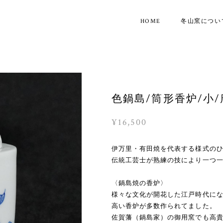
HOME
冬山窯につい
色鍋島/筒形香炉/小/
¥16,500
伊万里・有田焼を代表する様式の
伝統工芸士が熟練の技により一つ
〈鍋島焼の香炉〉
様々な文化が開花した江戸時代に
高い香炉が多数作られてました。
佐賀藩（鍋島家）の御用窯でも高