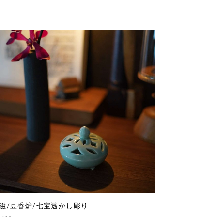
磁/豆香炉/七宝透かし彫り