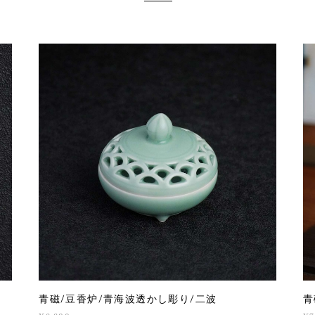
青磁/豆香炉/青海波透かし彫り/二波
青