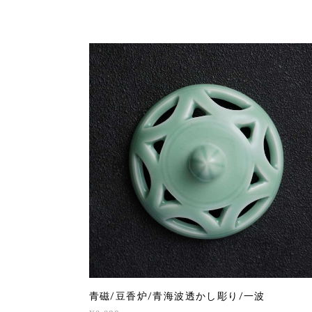
青磁/豆香炉/青海波透かし彫り/一波